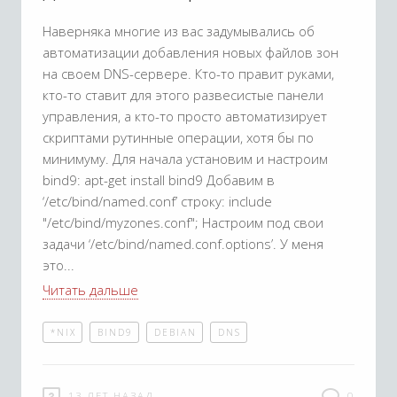
Наверняка многие из вас задумывались об
автоматизации добавления новых файлов зон
на своем DNS-сервере. Кто-то правит руками,
кто-то ставит для этого развесистые панели
управления, а кто-то просто автоматизирует
скриптами рутинные операции, хотя бы по
минимуму. Для начала установим и настроим
bind9: apt-get install bind9 Добавим в
‘/etc/bind/named.conf’ строку: include
"/etc/bind/myzones.conf"; Настроим под свои
задачи ‘/etc/bind/named.conf.options’. У меня
это
Читать дальше
*NIX
BIND9
DEBIAN
DNS
13 ЛЕТ НАЗАД
0