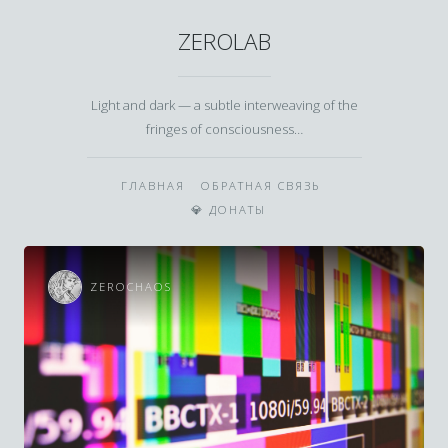
ZEROLAB
Light and dark — a subtle interweaving of the
fringes of consciousness…
ГЛАВНАЯ
ОБРАТНАЯ СВЯЗЬ
💎 ДОНАТЫ
ZEROCHAOS