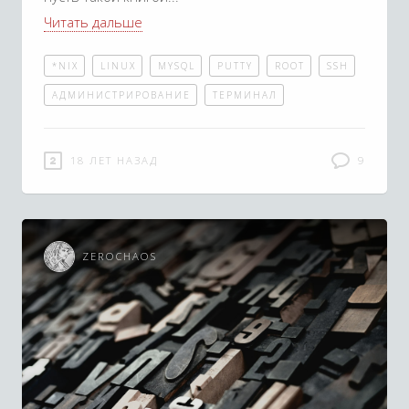
Читать дальше
*NIX
LINUX
MYSQL
PUTTY
ROOT
SSH
АДМИНИСТРИРОВАНИЕ
ТЕРМИНАЛ
18 ЛЕТ НАЗАД
9
ZEROCHAOS