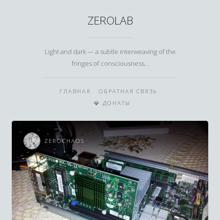
ZEROLAB
Light and dark — a subtle interweaving of the
fringes of consciousness…
ГЛАВНАЯ
ОБРАТНАЯ СВЯЗЬ
💎 ДОНАТЫ
ZEROCHAOS