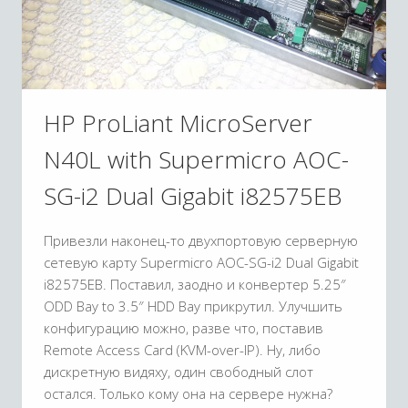
HP ProLiant MicroServer
N40L with Supermicro AOC-
SG-i2 Dual Gigabit i82575EB
Привезли наконец-то двухпортовую серверную
сетевую карту Supermicro AOC-SG-i2 Dual Gigabit
i82575EB. Поставил, заодно и конвертер 5.25″
ODD Bay to 3.5″ HDD Bay прикрутил. Улучшить
конфигурацию можно, разве что, поставив
Remote Access Card (KVM-over-IP). Ну, либо
дискретную видяху, один свободный слот
остался. Только кому она на сервере нужна?