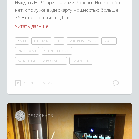
Нужды в HTPC при наличии Popcorn Hour особо
нет, к тому же видеокарту мощностью больше
25 Вт не поставить. Да и
Читать дальше
*NIX
DEBIAN
HP
MICROSERVER
N40L
PROLIANT
SUPERMICRO
АДМИНИСТРИРОВАНИЕ
ГАДЖЕТЫ
15 ЛЕТ НАЗАД
7
ZEROCHAOS