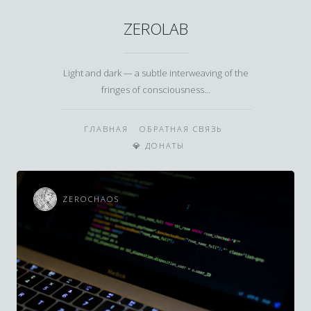
ZEROLAB
Light and dark — a subtle interweaving of the
fringes of consciousness…
ГЛАВНАЯ
ОБРАТНАЯ СВЯЗЬ
💎 ДОНАТЫ
ZEROCHAOS