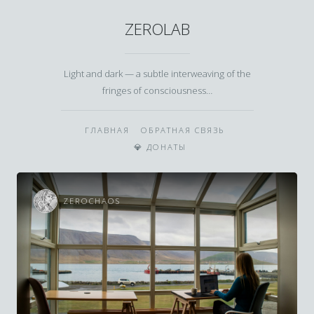
ZEROLAB
Light and dark — a subtle interweaving of the
fringes of consciousness…
ГЛАВНАЯ
ОБРАТНАЯ СВЯЗЬ
💎 ДОНАТЫ
ZEROCHAOS