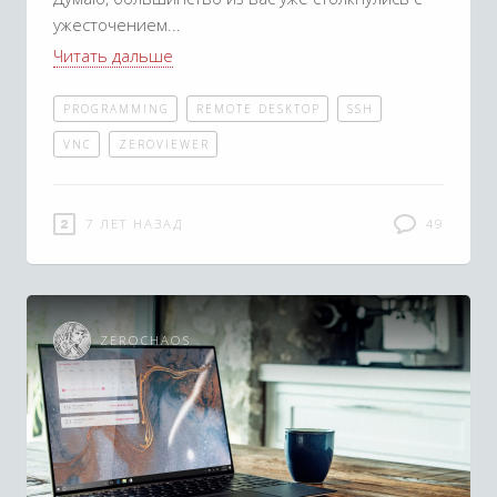
ужесточением
Читать дальше
PROGRAMMING
REMOTE DESKTOP
SSH
VNC
ZEROVIEWER
7 ЛЕТ НАЗАД
49
ZEROCHAOS