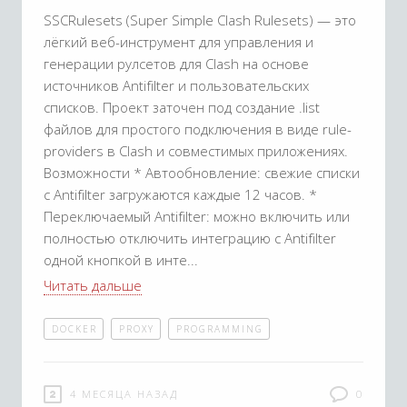
SSCRulesets (Super Simple Clash Rulesets) — это
лёгкий веб-инструмент для управления и
генерации рулсетов для Clash на основе
источников Antifilter и пользовательских
списков. Проект заточен под создание .list
файлов для простого подключения в виде rule-
providers в Clash и совместимых приложениях.
Возможности * Автообновление: свежие списки
с Antifilter загружаются каждые 12 часов. *
Переключаемый Antifilter: можно включить или
полностью отключить интеграцию с Antifilter
одной кнопкой в инте
Читать дальше
DOCKER
PROXY
PROGRAMMING
4 МЕСЯЦА НАЗАД
0