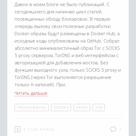
Давно в моем блоге не было публикаций. С
сегодняшнего дня начинаю цикл статей,
посвященных обходу блокировок. В первую
очередь выложу свои полезные разработки.
Docker-образы будут размещены в Docker Hub, а
исходные коды опубликованы на GitHub. Собрал
абсолютно минималистичный образ Tor с SOCKS
5 proxy сервером, TorDNS и веб-интерфейсом с
авторизацией для добавления мостов. Без
функции выходного узла, только SOCKS 5 proxy и
TorDNS (через Tor выполняется разрешение
только A-записей). При
Читать дальше
PROGRAMMING
DOCKER
PROXY
TOR
4 ГОДА НАЗАД
3